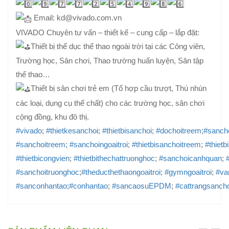
Email: kd@vivado.com.vn
VIVADO Chuyên tư vấn – thiết kế – cung cấp – lắp đặt:
Thiết bị thể dục thể thao ngoài trời tại các Công viên,
Trường học, Sân chơi, Thao trường huấn luyện, Sân tập
thể thao…
Thiết bị sân chơi trẻ em (Tổ hợp cầu trượt, Thú nhún
các loại, dụng cụ thể chất) cho các trường học, sân chơi
cộng đồng, khu đô thị.
#vivado
;
#thietkesanchoi
;
#thietbisanchoi
;
#dochoitreem
;
#sanch
#sanchoitreem
;
#sanchoingoaitroi
;
#thietbisanchoitreem
;
#thietb
#thietbicongvien
;
#thietbithechattruonghoc
;
#sanchoicanhquan
;
#sanchoitruonghoc
;
#theducthethaongoaitroi
;
#gymngoaitroi
;
#va
#sanconhantao
;
#conhantao
;
#sancaosuEPDM
;
#cattrangsancho