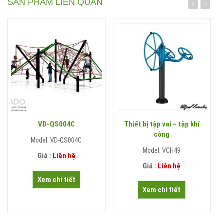
SẢN PHẨM LIÊN QUAN
VD-QS004C
Thiết bị tập vai – tập khí
công
Model: VD-QS004C
Model: VCH49
Giá :
Liên hệ
Giá :
Liên hệ
Xem chi tiết
Xem chi tiết