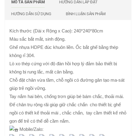
MÔ TẢ SẢN PHẨM
HƯỚNG DẪN LẮP ĐẶT
HƯỚNG DẪN SỬ DỤNG
BÌNH LUẬN SẢN PHẨM
Kích thước (Dài x Rộng x Cao): 240*240*80cm
Màu sắc bắt mắt, sinh động.
Ghế nhựa HDPE đúc khuôn liền. Ốc bắt ghế bằng thép
không rỉ 304.
Lò xo thép cứng với độ đàn hồi hợp lý đảm bảo thiết bị
không bị rung lắc, mất cân bằng.
Chỗ đặt chân vừa tầm, chỗ ngồi có đường gân tạo ma-sát
giúp trẻ ngồi vững.
Tay nắm hai bên, chống trơn giúp bé bám chắc, thoải mái.
Đế chân trụ rộng rãi giúp giữ chắc chắn cho thiết bị; ghế
ngồi có thiết kế thoải mái , chắc chắn, tay cầm thiết kế nhỏ
gọn để trẻ có thể dễ cầm nắm.
Mobile/Zalo: