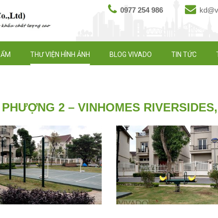
0977 254 986
kd@vi
HẨM
THƯ VIỆN HÌNH ẢNH
BLOG VIVADO
TIN TỨC
PHƯỢNG 2 – VINHOMES RIVERSIDES, 