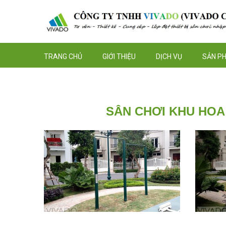
TRANG CHỦ
GIỚI THIỆU
DỊCH VỤ
SẢN P
SÂN CHƠI KHU HOA 