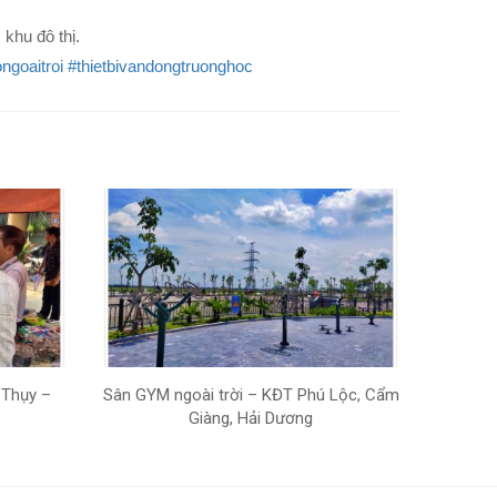
 khu đô thị.
ngoaitroi
#thietbivandongtruonghoc
 Thụy –
Sân GYM ngoài trời – KĐT Phú Lộc, Cẩm
Giàng, Hải Dương