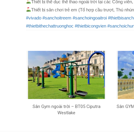
Thiết bị thể dục thể thao ngoài trời tại các Công vi
Thiết bị sân chơi trẻ em (Tổ hợp cầu trượt, Thú nhún
#vivado
#sanchoitreem
#sanchoingoaitroi
#thietbisanch
#thietbithechattruonghoc
#thietbicongvien
#sanchoichu
Sân Gym ngoài trời – BT05 Ciputra
Sân GYM 
Westlake