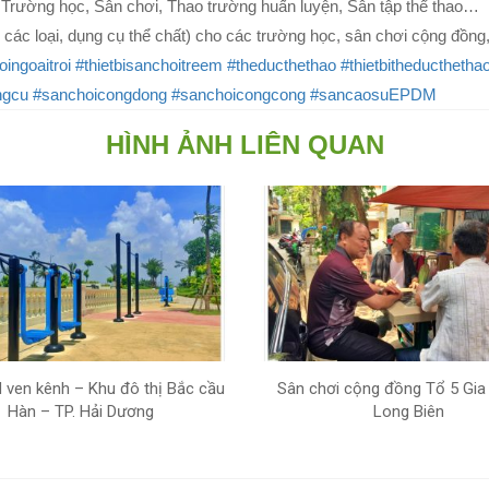
ên, Trường học, Sân chơi, Thao trường huấn luyện, Sân tập thể thao…
 các loại, dụng cụ thể chất) cho các trường học, sân chơi cộng đồng,
oingoaitroi
#thietbisanchoitreem
#theducthethao
#thietbitheducthethao
ngcu
#sanchoicongdong
#sanchoicongcong
#sancaosuEPDM
HÌNH ẢNH LIÊN QUAN
ven kênh – Khu đô thị Bắc cầu
Sân chơi cộng đồng Tổ 5 Gia
Hàn – TP. Hải Dương
Long Biên