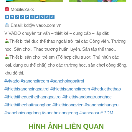
Mobile/Zalo:
Email: kd@vivado.com.vn
VIVADO chuyên tư vấn – thiết kế – cung cấp – lắp đặt:
Thiết bị thể dục thể thao ngoài trời tại các Công viên, Trường
học, Sân chơi, Thao trường huấn luyện, Sân tập thể thao…
Thiết bị sân chơi trẻ em (Tổ hợp cầu trượt, Thú nhún các
loại, dụng cụ thể chất) cho các trường học, sân chơi cộng đồng,
khu đô thị.
#vivado
#sanchoitreem
#sanchoingoaitroi
#thietbisanchoingoaitroi
#thietbisanchoitreem
#theducthethao
#thietbitheducthethaongoaitroi
#thietbivandongtruonghoc
#thietbithechattruonghoc
#thietbicongvien
#sanchoichungcu
#sanchoicongdong
#sanchoicongcong
#sancaosuEPDM
HÌNH ẢNH LIÊN QUAN