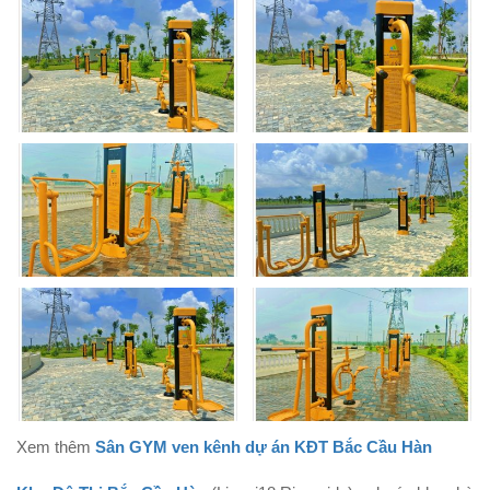
Xem thêm
Sân GYM ven kênh dự án KĐT Bắc Cầu Hàn