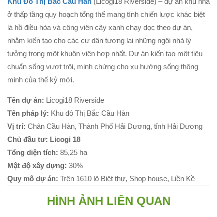
Khu Đô Thị Bắc Cầu Hàn
(Licogi18 Riverside) – dự án khu nhà
ở thấp tầng quy hoạch tổng thể mang tính chiến lược khác biệt
là hồ điều hòa và công viên cây xanh chạy dọc theo dự án,
nhằm kiến tạo cho các cư dân tương lai những ngôi nhà lý
tưởng trong một khuôn viên hợp nhất. Dự án kiến tạo một tiêu
chuẩn sống vượt trội, minh chứng cho xu hướng sống thông
minh của thế kỷ mới.
Tên dự án:
Licogi18 Riverside
Tên pháp lý:
Khu đô Thị Bắc Cầu Hàn
Vị trí:
Chân Cầu Hàn, Thành Phố Hải Dương, tỉnh Hải Dương
Chủ đầu tư: Licogi 18
Tổng diện tích:
85,25 ha
Mật độ xây dựng:
30%
Quy mô dự án:
Trên 1610 lô Biệt thự, Shop house, Liền Kề
HÌNH ẢNH LIÊN QUAN