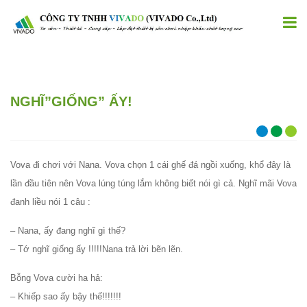
NGHĨ”GIỐNG” ẤY!
Vova đi chơi với Nana. Vova chọn 1 cái ghế đá ngồi xuống, khổ đây là
lần đầu tiên nên Vova lúng túng lắm không biết nói gì cả. Nghĩ mãi Vova
đanh liều nói 1 câu :
– Nana, ấy đang nghĩ gì thế?
– Tớ nghĩ giống ấy !!!!!Nana trả lời bẽn lẽn.
Bỗng Vova cười ha hả:
– Khiếp sao ấy bậy thế!!!!!!!