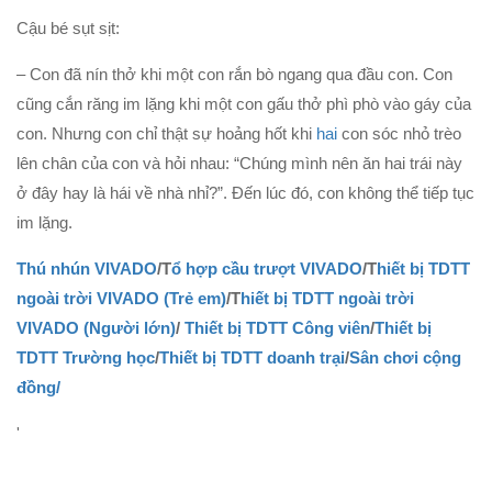
Cậu bé sụt sịt:
– Con đã nín thở khi một con rắn bò ngang qua đầu con. Con
cũng cắn răng im lặng khi một con gấu thở phì phò vào gáy của
con. Nhưng con chỉ thật sự hoảng hốt khi
hai
con sóc nhỏ trèo
lên chân của con và hỏi nhau: “Chúng mình nên ăn hai trái này
ở đây hay là hái về nhà nhỉ?”. Đến lúc đó, con không thể tiếp tục
im lặng.
Thú nhún VIVADO
/T
ổ hợp cầu trượt VIVADO
/T
hiết bị TDTT
ngoài trời VIVADO (Trẻ em)
/T
hiết bị TDTT ngoài trời
VIVADO (Người lớn)
/
Thiết bị TDTT Công viên
/
Thiết bị
TDTT Trường học
/
Thiết bị TDTT doanh trại
/
Sân chơi cộng
đồng/
'