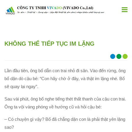
KHÔNG THỂ TIẾP TỤC IM LẶNG
Lần đầu tiên, ông bố dẫn con trai nhỏ đi săn. Vào đến rừng, ông
bố dặn dò cậu bé: “Con hãy chờ ở đây, và thật im lặng nhé. Bố
sẽ quay lại ngay”.
Sau vài phút, ông bố nghe tiếng thét thất thanh của cậu con trai.
Ông ta vội vàng phóng về hướng cũ và hỏi cậu bé:
– Có chuyện gì vậy? Bố đã chẳng dặn con là phải thật yên lặng
sao?