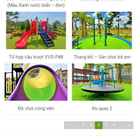
(Màu Xanh nước biển – đen)
Tổ hợp cầu trượt VVD-P88
Thang khỉ – Sân chơi trẻ em
Đồ chơi công viên
Đu quay 2
«
...
2
3
4
5
6
...
»