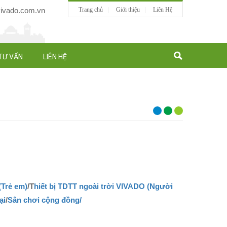
vado.com.vn
Trang chủ
Giới thiệu
Liên Hệ
TƯ VẤN
LIÊN HỆ
(Trẻ em)
/T
hiết bị TDTT ngoài trời VIVADO (Người
ại
/
Sân chơi cộng đồng/