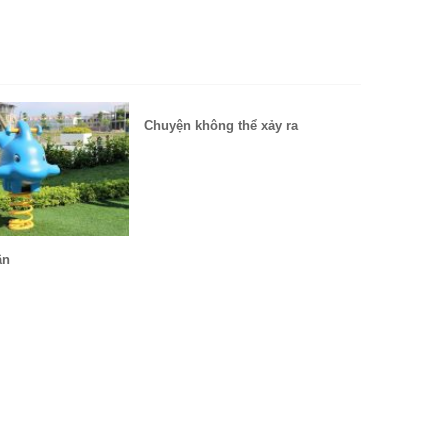
Chuyện không thể xảy ra
ân
Chia tiền v