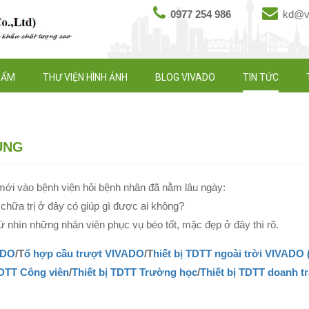
0977 254 986
kd@vi
HẨM
THƯ VIỆN HÌNH ẢNH
BLOG VIVADO
TIN TỨC
ỤNG
ới vào bệnh viện hỏi bệnh nhân đã nằm lâu ngày:
 chữa trị ở đây có giúp gì được ai không?
ứ nhìn những nhân viên phục vụ béo tốt, mặc đẹp ở đây thì rõ.
ADO
/T
ổ hợp cầu trượt VIVADO
/T
hiết bị TDTT ngoài trời VIVADO 
TDTT Công viên
/
Thiết bị TDTT Trường học
/
Thiết bị TDTT doanh tr