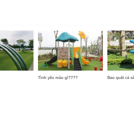
N
Tình yêu màu gì????
Bao quát cả s