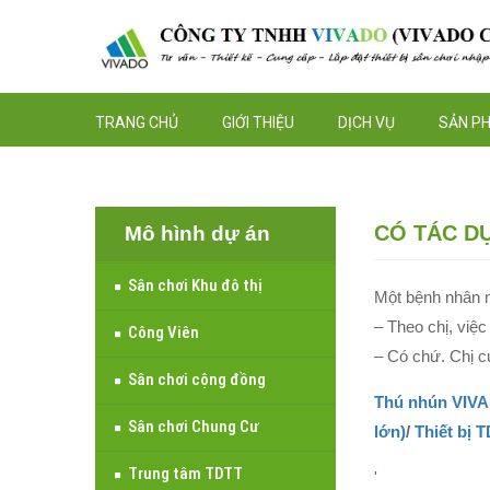
TRANG CHỦ
GIỚI THIỆU
DỊCH VỤ
SẢN P
CÓ TÁC D
Mô hình dự án
Sân chơi Khu đô thị
Một bệnh nhân m
– Theo chị, việc
Công Viên
– Có chứ. Chị c
Sân chơi cộng đồng
Thú nhún VIV
Sân chơi Chung Cư
lớn)
/
Thiết bị 
Trung tâm TDTT
'