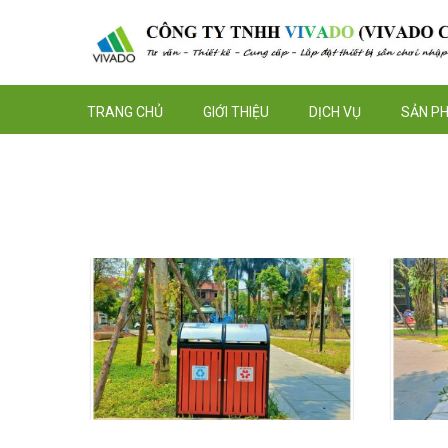
TRANG CHỦ
GIỚI THIỆU
DỊCH VỤ
SẢN P