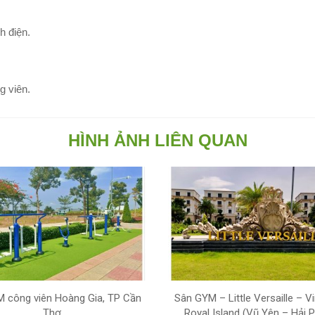
h điện.
g viên.
HÌNH ẢNH LIÊN QUAN
 công viên Hoàng Gia, TP Cần
Sân GYM – Little Versaille – 
Thơ
Royal Island (Vũ Yên – Hải 