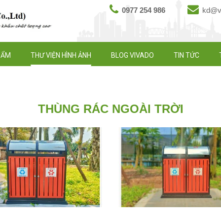
0977 254 986
kd@vi
HẨM
THƯ VIỆN HÌNH ẢNH
BLOG VIVADO
TIN TỨC
THÙNG RÁC NGOÀI TRỜI