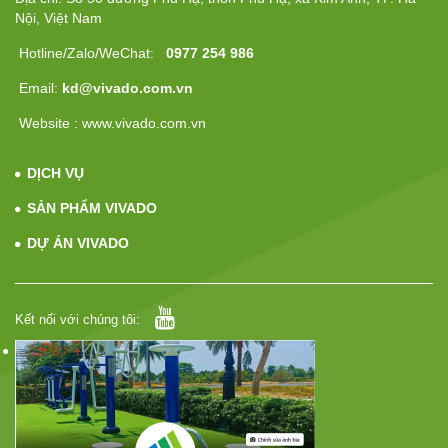
Nội, Việt Nam
Hotline/Zalo/WeChat:
0977 254 986
Email:
kd@vivado.com.vn
Website : www.vivado.com.vn
DỊCH VỤ
SẢN PHẨM VIVADO
DỰ ÁN VIVADO
Kết nối với chúng tôi: