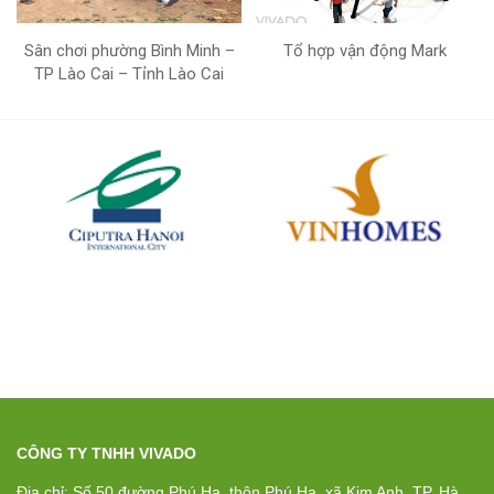
Sân chơi phường Bình Minh –
Tổ hợp vận động Mark
TP Lào Cai – Tỉnh Lào Cai
CÔNG TY TNHH VIVADO
Địa chỉ: Số 50 đường Phú Hạ, thôn Phú Hạ, xã Kim Anh, TP. Hà