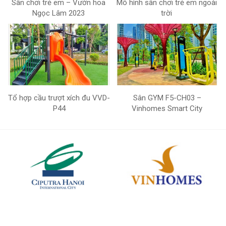
Sân chơi trẻ em – Vườn hoa
Mô hình sân chơi trẻ em ngoài
Ngọc Lâm 2023
trời
Tổ hợp cầu trượt xích đu VVD-
Sân GYM F5-CH03 –
P44
Vinhomes Smart City