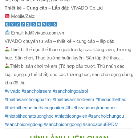
Thiết kế – Cung cấp – Lắp đặt:
VIVADO Co.Ltd
Mobile/Zalo:
Email: kd@vivado.com.vn
VIVADO chuyên tư vấn – thiết kế – cung cấp – lắp đặt:
Thiết bị thể dục thể thao ngoài trời tại các Công viên, Trường
học, Sân chơi, Thao trường huấn luyện, Sân tập thể thao…
Thiết bị sân chơi trẻ em (Tổ hợp cầu trượt, Thú nhún các
loại, dụng cụ thể chất) cho các trường học, sân chơi cộng đồng,
khu đô thị.
#vivado
#sanchoitreem
#sanchoingoaitroi
#thietbisanchoingoaitroi
#thietbisanchoitreem
#theducthethao
#thietbitheducthethaongoaitroi
#thietbivandongtruonghoc
#thietbithechattruonghoc
#thietbicongvien
#sanchoichungcu
#sanchoicongdong
#sanchoicongcong
#sancaosuEPDM