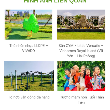
HÌNH ẢNH LIÊN QUAN
Thú nhún nhựa LLDPE –
Sân GYM – Little Versaille –
VIVADO
Vinhomes Royal Island (Vũ
Yên – Hải Phòng)
Tổ hợp vận động đa năng
Trường mầm non Tuổi Thần
Tiên