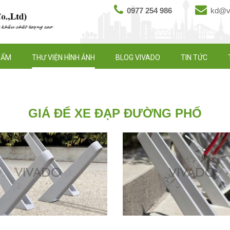
0977 254 986
kd@vi
HẨM
THƯ VIỆN HÌNH ẢNH
BLOG VIVADO
TIN TỨC
GIÁ ĐỂ XE ĐẠP ĐƯỜNG PHỐ