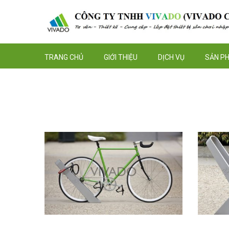
TRANG CHỦ
GIỚI THIỆU
DỊCH VỤ
SẢN P