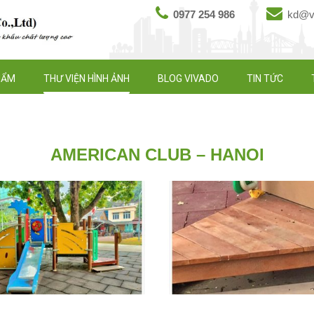
0977 254 986
kd@vi
HẨM
THƯ VIỆN HÌNH ẢNH
BLOG VIVADO
TIN TỨC
AMERICAN CLUB – HANOI