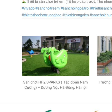
Thiết bị sân chơi trẻ em (Tổ hợp cầu trượt, Thú nhún
#vivado
#sanchoitreem
#sanchoingoaitroi
#thietbisanch
#thietbithechattruonghoc
#thietbicongvien
#sanchoichu
Sân chơi HH2 SPARKS ( Tập đoàn Nam
Trường 
Cường) – Dương Nội, Hà Đông, Hà nội