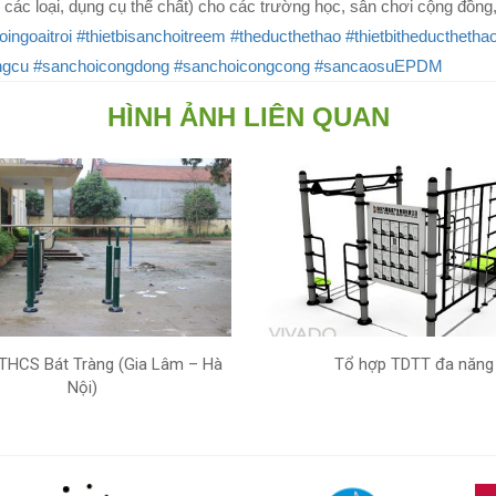
 các loại, dụng cụ thể chất) cho các trường học, sân chơi cộng đồng,
oingoaitroi
#thietbisanchoitreem
#theducthethao
#thietbitheducthethao
ngcu
#sanchoicongdong
#sanchoicongcong
#sancaosuEPDM
HÌNH ẢNH LIÊN QUAN
THCS Bát Tràng (Gia Lâm – Hà
Tổ hợp TDTT đa năng
Nội)