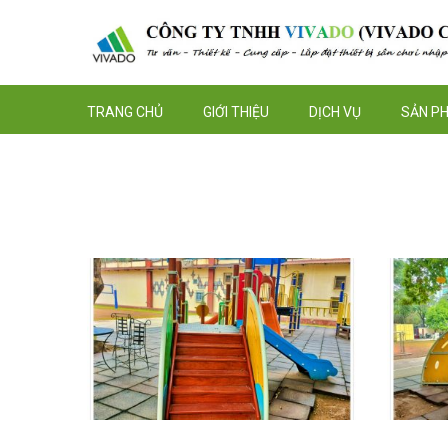
TRANG CHỦ
GIỚI THIỆU
DỊCH VỤ
SẢN P