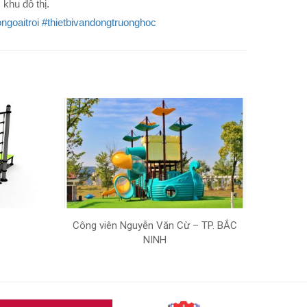
 khu đô thị.
ngoaitroi
#thietbivandongtruonghoc
Công viên Nguyễn Văn Cừ – TP. BẮC
NINH